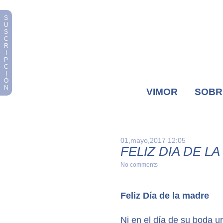
S
U
S
C
R
I
P
C
I
Ó
N
VIMOR
SOBR
01,mayo,2017 12:05
FELIZ DIA DE L
No comments
Feliz Día de la madre
Ni en el día de su boda u